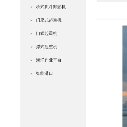
桥式抓斗卸船机
门座式起重机
门式起重机
浮式起重机
海洋作业平台
智能港口