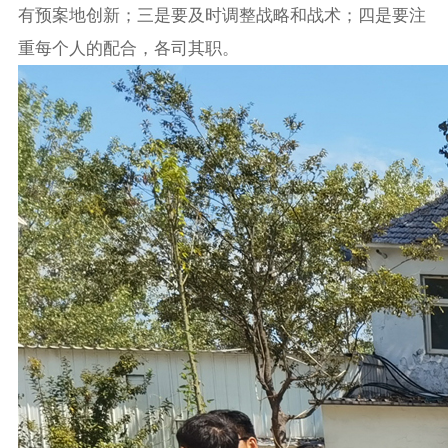
有预案地创新；三是要及时调整战略和战术；四是要注
重每个人的配合，各司其职。