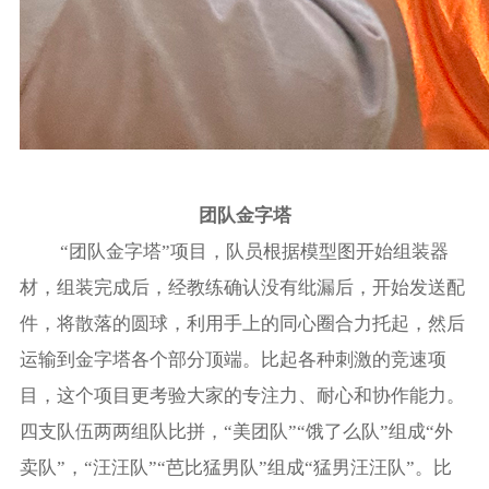
团队金字塔
“团队金字塔”项目，队员根据模型图开始组装器
材，组装完成后，经教练确认没有纰漏后，开始发送配
件，将散落的圆球，利用手上的同心圈合力托起，然后
运输到金字塔各个部分顶端。比起各种刺激的竞速项
目，这个项目更考验大家的专注力、耐心和协作能力。
四支队伍两两组队比拼，“美团队”“饿了么队”组成“外
卖队”，“汪汪队”“芭比猛男队”组成“猛男汪汪队”。比