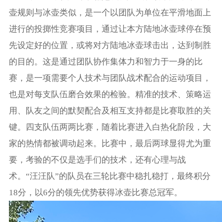
壶规则与冰壶类似，是一个以团队为单位在平滑地面上
进行的投掷性竞赛项目，通过让本方陆地冰壶球停在预
先设定好的位置，或将对方陆地冰壶球击出，达到制胜
的目的。这是通过团队协作集体力和智力于一身的比
赛，是一项需要个人技术与团队战术配合的运动项目，
也是对每支队伍磨合效果的检验。精准的技术、策略运
用、队友之间的默契配合及相互支持都是比赛取胜的关
键。四支队伍两两比赛，随着比赛进入白热化阶段，大
家的热情都被调动起来。比赛中，最后两球显得尤为重
要，考验的不仅是选手们的技术，还有心理与战
术。
“汪汪队”的队员在三轮比赛中稳扎稳打，最终积分
18分，以6分的领先优势获得冰壶比赛总冠军。