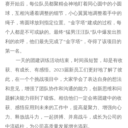
赛开始后，每位队员都聚精会神地盯着同心圆中的小圆
球，互相沟通着调整的细节，小心翼翼地调整着手中的
绳子，将圆球放到指定位置。“金字塔”建成的过程，每
个人都是不可或缺的。最终“猛男汪汪队”队中爆发出胜
利的欢呼，他们最先完成了“金字塔”，夺得了该项目的
第一名。
一天的团建训练活动结束，时间虽短暂，却是有收
获、有成长、有感悟。
2023届新员工们更好地了解了彼
此，在一个个挑战项目中，大家学会了表达自身的想法
和意见，增强了团队协作和沟通的能力，创新思维和问
题解决能力得到了锻炼。相信他们一定会将团建中的收
获、感悟应用到未来的工作中，提高凝聚力、增强向心
力、释放战斗力，一起拼搏、并肩战斗，成长为公司的
中流砥柱，为公司高质量发展增光添彩。