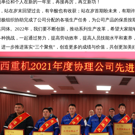
的单位和个人在新的一年里，再接再厉，再立新功！
，站在岁末回望过去，有辛酸也有收获；站在岁首期盼未来，有期
积极组织协助完成了公司分配的各项生产任务，为公司产品的保质按
共同体。2022年，我们要不断创新，推动系列生产改革，希望大家
各种挑战，一起通过努力，提高劳动效率，提高人员技能水平和素养
，进一步推进落实“三个聚焦”，创造更多的成绩与价值，共创更加美